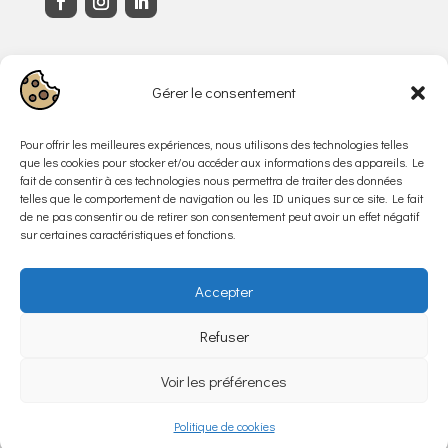
Infos
Gérer le consentement
Avenue des Sports 28
1400 Yverdon-les-bains
Pour offrir les meilleures expériences, nous utilisons des technologies telles
info@synergic.ch
que les cookies pour stocker et/ou accéder aux informations des appareils. Le
fait de consentir à ces technologies nous permettra de traiter des données
+41 (0)24 423 44 00
telles que le comportement de navigation ou les ID uniques sur ce site. Le fait
de ne pas consentir ou de retirer son consentement peut avoir un effet négatif
Horaires
sur certaines caractéristiques et fonctions.
Lundi – Vendredi :
8h00 – 16h30
Accepter
Refuser
Politique de confidentialité
Voir les préférences
Politique de cookies
Site créé par
Nash design