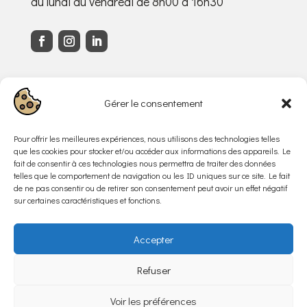
du lundi au vendredi de 8h00 à 16h30
Infos
Gérer le consentement
Avenue des Sports 28
1400 Yverdon-les-bains
Pour offrir les meilleures expériences, nous utilisons des technologies telles
info@synergic.ch
que les cookies pour stocker et/ou accéder aux informations des appareils. Le
fait de consentir à ces technologies nous permettra de traiter des données
+41 (0)24 423 44 00
telles que le comportement de navigation ou les ID uniques sur ce site. Le fait
de ne pas consentir ou de retirer son consentement peut avoir un effet négatif
Horaires
sur certaines caractéristiques et fonctions.
Lundi – Vendredi :
8h00 – 16h30
Accepter
Refuser
Politique de confidentialité
Voir les préférences